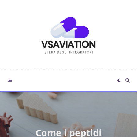
Skip
to
content
Come i peptidi