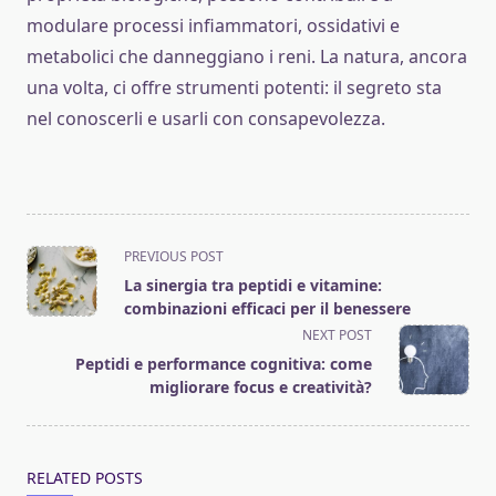
modulare processi infiammatori, ossidativi e
metabolici che danneggiano i reni. La natura, ancora
una volta, ci offre strumenti potenti: il segreto sta
nel conoscerli e usarli con consapevolezza.
<span
PREVIOUS POST
class="nav-
La sinergia tra peptidi e vitamine:
subtitle
combinazioni efficaci per il benessere
screen-
NEXT POST
reader-
Peptidi e performance cognitiva: come
text">Page</span>
migliorare focus e creatività?
RELATED POSTS