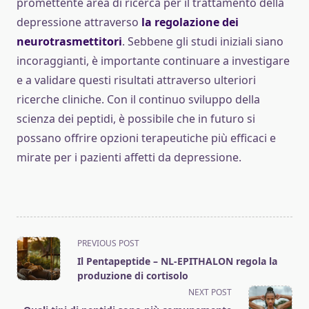
promettente area di ricerca per il trattamento della
depressione attraverso
la regolazione dei
neurotrasmettitori
. Sebbene gli studi iniziali siano
incoraggianti, è importante continuare a investigare
e a validare questi risultati attraverso ulteriori
ricerche cliniche. Con il continuo sviluppo della
scienza dei peptidi, è possibile che in futuro si
possano offrire opzioni terapeutiche più efficaci e
mirate per i pazienti affetti da depressione.
<span
PREVIOUS POST
class="nav-
Il Pentapeptide – NL-EPITHALON regola la
subtitle
produzione di cortisolo
screen-
NEXT POST
reader-