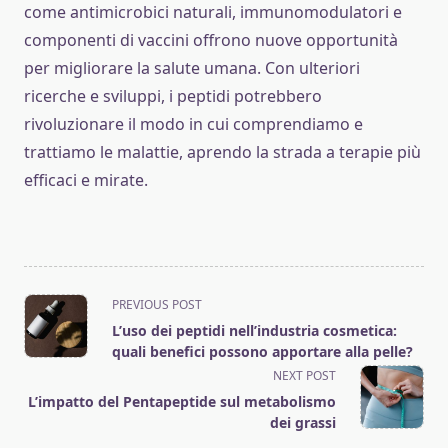
come antimicrobici naturali, immunomodulatori e
componenti di vaccini offrono nuove opportunità
per migliorare la salute umana. Con ulteriori
ricerche e sviluppi, i peptidi potrebbero
rivoluzionare il modo in cui comprendiamo e
trattiamo le malattie, aprendo la strada a terapie più
efficaci e mirate.
<span
PREVIOUS POST
class="nav-
L’uso dei peptidi nell’industria cosmetica:
subtitle
quali benefici possono apportare alla pelle?
screen-
NEXT POST
reader-
L’impatto del Pentapeptide sul metabolismo
text">Page</span>
dei grassi