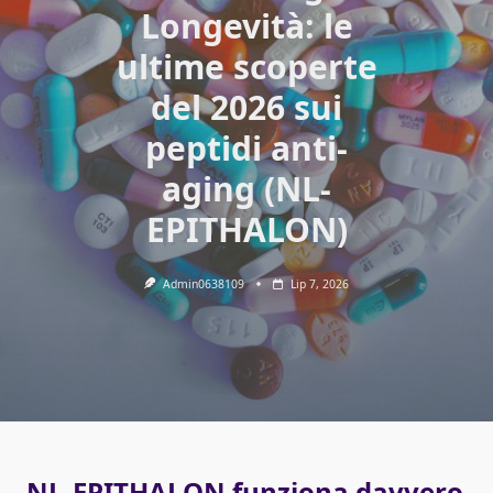
Longevità: le
ultime scoperte
del 2026 sui
peptidi anti-
aging (NL-
EPITHALON)
Admin0638109
Lip 7, 2026
NL-EPITHALON funziona davvero