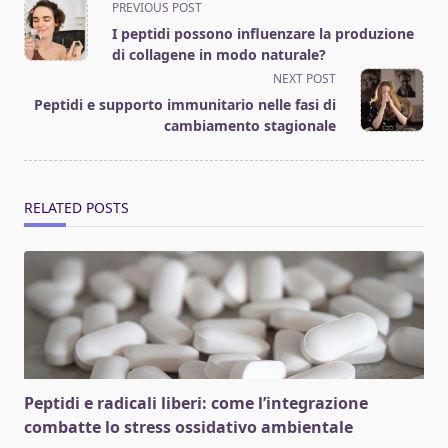
<span
PREVIOUS POST
class="nav-
I peptidi possono influenzare la produzione
subtitle
di collagene in modo naturale?
screen-
NEXT POST
reader-
Peptidi e supporto immunitario nelle fasi di
text">Page</span>
cambiamento stagionale
RELATED POSTS
Peptidi e radicali liberi: come l’integrazione
combatte lo stress ossidativo ambientale