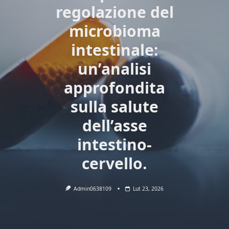
regolazione del
microbioma
intestinale:
un’analisi
approfondita
sulla salute
dell’asse
intestino-
cervello.
Admin0638109
Lut 23, 2026