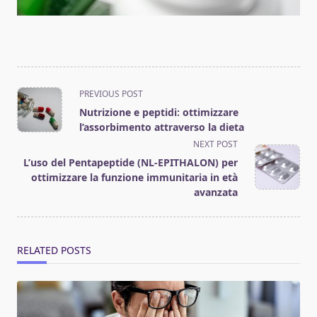
<span
PREVIOUS POST
class="nav-
Nutrizione e peptidi: ottimizzare
subtitle
l’assorbimento attraverso la dieta
screen-
NEXT POST
reader-
L’uso del Pentapeptide (NL-EPITHALON) per
text">Page</span>
ottimizzare la funzione immunitaria in età
avanzata
RELATED POSTS