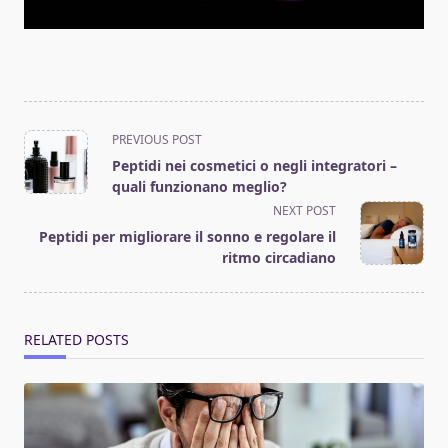
<span
PREVIOUS POST
class="nav-
Peptidi nei cosmetici o negli integratori –
subtitle
quali funzionano meglio?
screen-
NEXT POST
reader-
Peptidi per migliorare il sonno e regolare il
text">Page</span>
ritmo circadiano
RELATED POSTS