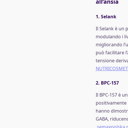
all’ansia
1.
Selank
Il Selank è un 
modulando i li
migliorando l’u
può facilitare
tensione deriva
NUTRICOSMETI
2.
BPC-157
Il BPC-157 è un
positivamente i
hanno dimostrat
GABA, riducendo
.
semaxpolska.