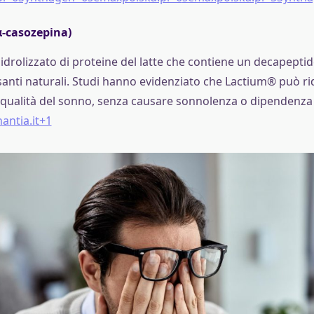
-casozepina)
drolizzato di proteine del latte che contiene un decapeptid
santi naturali. Studi hanno evidenziato che Lactium® può ri
a qualità del sonno, senza causare sonnolenza o dipendenza
antia.it+1