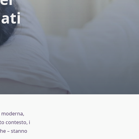
ati
tà moderna,
o contesto, i
che – stanno