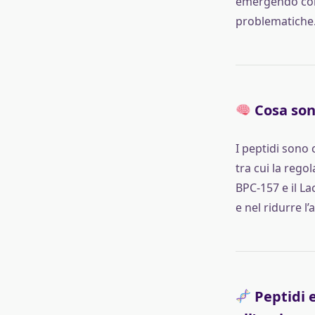
emergendo come
problematiche
Cosa sono
I peptidi sono
tra cui la rego
BPC-157 e il La
e nel ridurre l’
Peptidi e