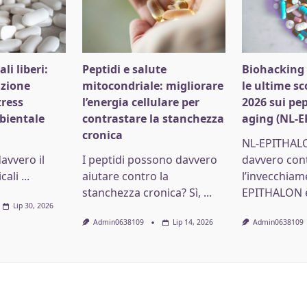
li liberi:
Peptidi e salute
Biohacking 
azione
mitocondriale: migliorare
le ultime sc
tress
l’energia cellulare per
2026 sui pep
bientale
contrastare la stanchezza
aging (NL-
cronica
NL-EPITHAL
vvero il
I peptidi possono davvero
davvero con
cali
...
aiutare contro la
l’invecchiam
stanchezza cronica? Sì,
...
EPITHALON è
Lip 30, 2026
Admin0638109
Lip 14, 2026
Admin0638109