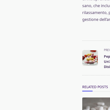
sano, che inclu
rilassamento, 
gestione dell’a
<span
PRE
class="nav-
Pep
subtitle
Un’
screen-
Dis
reader-
text">Page</s
RELATED POSTS