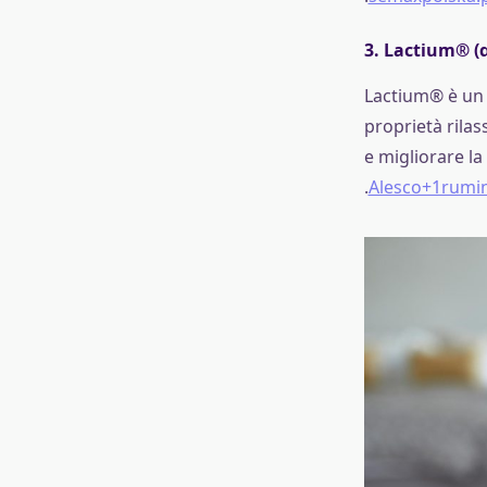
3.
Lactium® (α
Lactium® è un i
proprietà rilas
e migliorare l
.
Alesco+1rumin