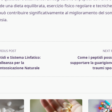
de una dieta equilibrata, esercizio fisico regolare e tecniche
può contribuire significativamente al miglioramento del son
nsia.
VIOUS POST
NEXT 
tidi e Sistema Linfatico:
Come i peptidi pos
alleanza per la
supportare la guarigion
intossicazione Naturale
traumi spor
pan>