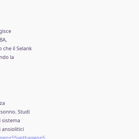
gisce
BA,
 che il Selank
ndo la
nza
 sonno. Studi
l sistema
ansiolitici
agen+5Synthagen+5