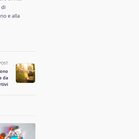
 di
no e alla
POST
sono
e da
tivi