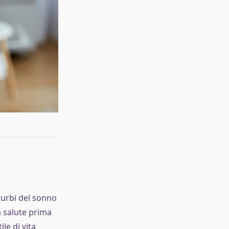
turbi del sonno
a salute prima
le di vita