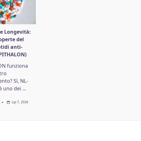
e Longevità:
operte del
tidi anti-
EPITHALON)
ON funziona
tro
ento? Sì, NL-
 uno dei
...
Lip 7, 2026