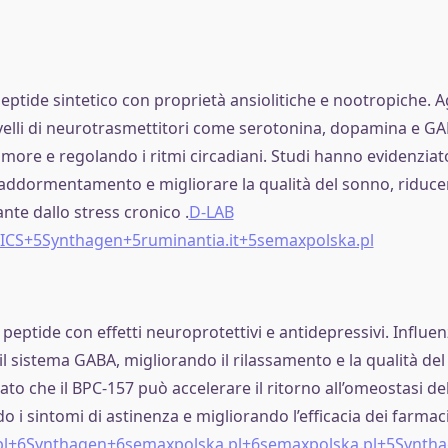
peptide sintetico con proprietà ansiolitiche e nootropiche. A
velli di neurotrasmettitori come serotonina, dopamina e GA
more e regolando i ritmi circadiani. Studi hanno evidenziato
 l’addormentamento e migliorare la qualità del sonno, riduce
nte dallo stress cronico .
D-LAB
CS+5Synthagen+5ruminantia.it+5
semaxpolska.pl
 peptide con effetti neuroprotettivi e antidepressivi. Influe
l sistema GABA, migliorando il rilassamento e la qualità del
o che il BPC-157 può accelerare il ritorno all’omeostasi de
 i sintomi di astinenza e migliorando l’efficacia dei farmaci 
pl+6Synthagen+6semaxpolska.pl+6
semaxpolska.pl+5Synth