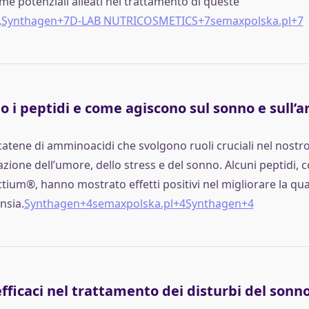
 potenziali alleati nel trattamento di queste
.
Synthagen+7D-LAB NUTRICOSMETICS+7semaxpolska.pl+7
 i peptidi e come agiscono sul sonno e sull’a
 catene di amminoacidi che svolgono ruoli cruciali nel nost
lazione dell’umore, dello stress e del sonno. Alcuni peptidi, co
ctium®, hanno mostrato effetti positivi nel migliorare la qu
ansia.
Synthagen+4semaxpolska.pl+4Synthagen+4
fficaci nel trattamento dei disturbi del sonno