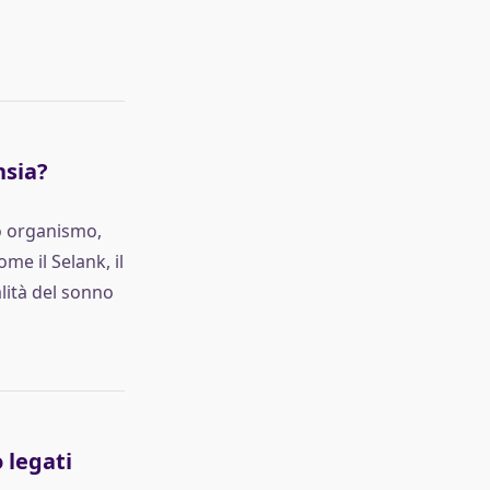
nsia?
ro organismo,
me il Selank, il
alità del sonno
 legati