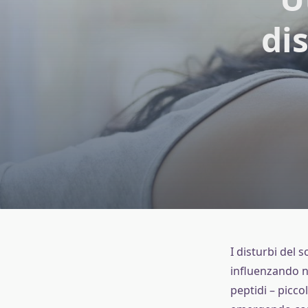
di
I disturbi del 
influenzando ne
peptidi – picc