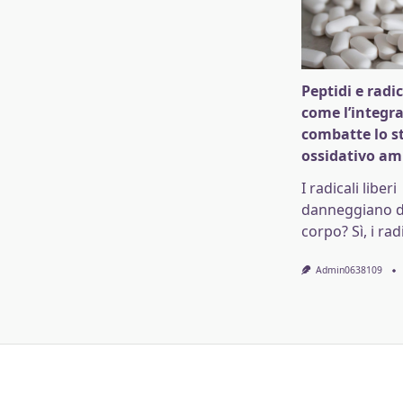
Peptidi e radica
come l’integr
combatte lo s
ossidativo am
I radicali liberi
danneggiano da
corpo? Sì, i radi
Admin0638109