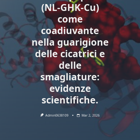
(NL-GHK-Cu)
come
coadiuvante
nella guarigione
delle cicatrici e
delle
smagliature:
evidenze
scientifiche.
Admin0638109
Mar 2, 2026