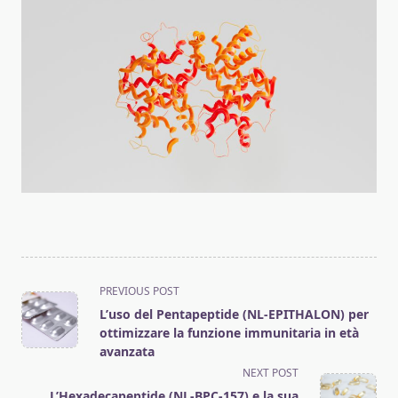
<span
PREVIOUS POST
class="nav-
L’uso del Pentapeptide (NL-EPITHALON) per
subtitle
ottimizzare la funzione immunitaria in età
screen-
avanzata
reader-
NEXT POST
text">Page</span>
L’Hexadecapeptide (NL-BPC-157) e la sua