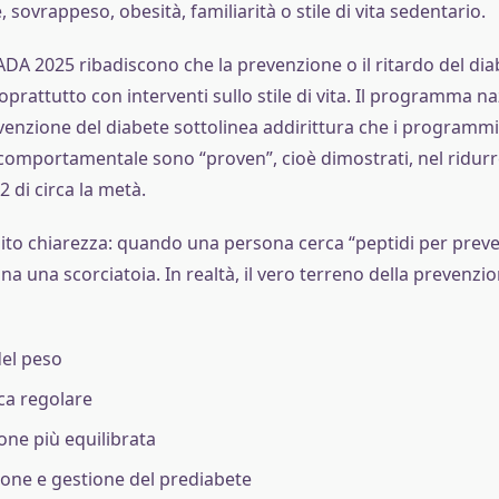
 sovrappeso, obesità, familiarità o stile di vita sedentario.
ADA 2025 ribadiscono che la prevenzione o il ritardo del dia
prattutto con interventi sullo stile di vita. Il programma na
enzione del diabete sottolinea addirittura che i programmi 
mportamentale sono “proven”, cioè dimostrati, nel ridurre 
2 di circa la metà.
bito chiarezza: quando una persona cerca “peptidi per preven
 una scorciatoia. In realtà, il vero terreno della prevenzi
del peso
sica regolare
one più equilibrata
ione e gestione del prediabete