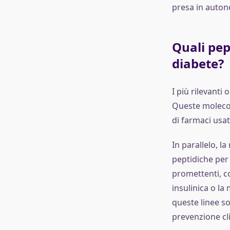
presa in auton
Quali pep
diabete?
I più rilevanti 
Queste moleco
di farmaci usati
In parallelo, l
peptidiche per 
promettenti, co
insulinica o l
queste linee s
prevenzione cli