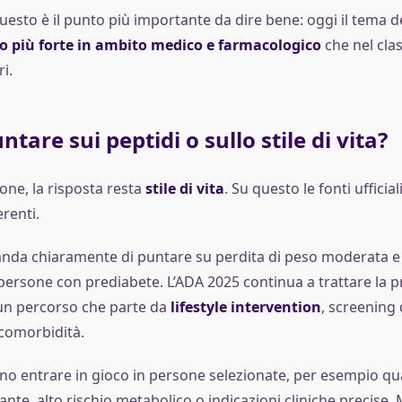
sto è il punto più importante da dire bene: oggi il tema de
o più forte in ambito medico e farmacologico
che nel cla
i.
tare sui peptidi o sullo stile di vita?
one, la risposta resta
stile di vita
. Su questo le fonti ufficia
erenti.
nda chiaramente di puntare su perdita di peso moderata e at
 persone con prediabete. L’ADA 2025 continua a trattare la 
un percorso che parte da
lifestyle intervention
, screening 
 comorbidità.
ono entrare in gioco in persone selezionate, per esempio q
nte, alto rischio metabolico o indicazioni cliniche precise.