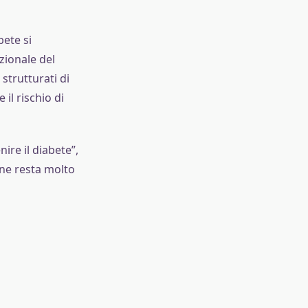
bete si
zionale del
strutturati di
il rischio di
ire il diabete”,
one resta molto