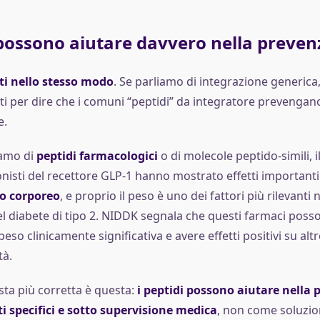
 possono aiutare davvero nella preven
i nello stesso modo
. Se parliamo di integrazione generica,
i per dire che i comuni “peptidi” da integratore prevengano 
e.
iamo di
peptidi farmacologici
o di molecole peptido-simili, i
onisti del recettore GLP-1 hanno mostrato effetti important
so corporeo
, e proprio il peso è uno dei fattori più rilevanti n
l diabete di tipo 2. NIDDK segnala che questi farmaci poss
peso clinicamente significativa e avere effetti positivi su alt
tà.
sta più corretta è questa:
i peptidi possono aiutare nella
ti specifici e sotto supervisione medica
, non come soluzio