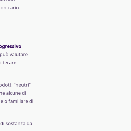
contrario.
rogressivo
o può valutare
siderare
dotti “neutri”
he alcune di
 o familiare di
o di sostanza da