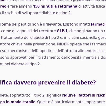
oreo
e fare almeno
150 minuti a settimana
di attività fisic
l rischio di sviluppare diabete di tipo 2.
l tema dei peptidi non è irrilevante. Esistono infatti
farmaci 
, come gli agonisti del recettore
GLP-1
, che oggi hanno un 
trattamento del diabete di tipo 2 e, in alcuni casi, nella ges
attore chiave nella prevenzione. NIDDK spiega che i farmac
sui meccanismi dell’appetito e dell’introito alimentare, e a
i sono approvati per il trattamento dell’obesità, mentre a do
ti nel diabete di tipo 2.
ifica davvero prevenire il diabete?
bete, soprattutto il tipo 2, significa
ridurre i fattori di ris
lga in modo stabile
. Questo è particolarmente importante 