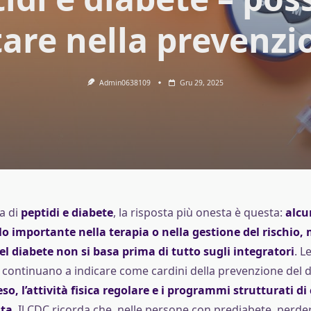
tare nella prevenzi
Admin0638109
Gru 29, 2025
a di
peptidi e diabete
, la risposta più onesta è questa:
alcu
 importante nella terapia o nella gestione del rischio, 
l diabete non si basa prima di tutto sugli integratori
. L
 continuano a indicare come cardini della prevenzione del di
eso, l’attività fisica regolare e i programmi strutturati
ita
. Il CDC ricorda che, nelle persone con prediabete, perder