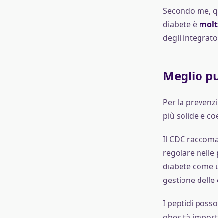
Secondo me, que
diabete è
molt
degli integrator
Meglio pun
Per la prevenzi
più solide e co
Il CDC raccoma
regolare nelle
diabete come 
gestione delle
I peptidi poss
obesità importa