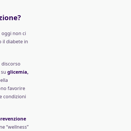
zione?
 oggi non ci
il diabete in
l discorso
i su
glicemia,
ella
ono favorire
re condizioni
 prevenzione
ne “wellness”