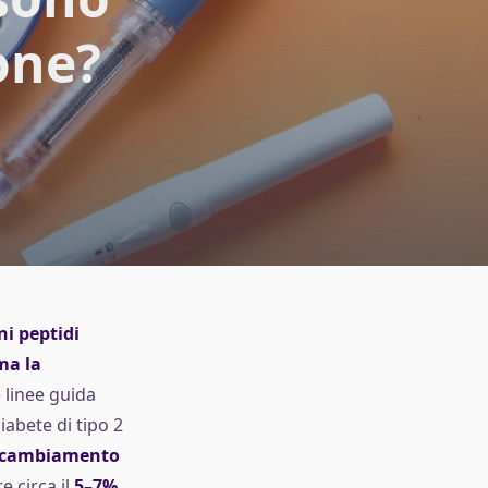
one?
ni peptidi
ma la
e linee guida
abete di tipo 2
 di cambiamento
e circa il
5–7%