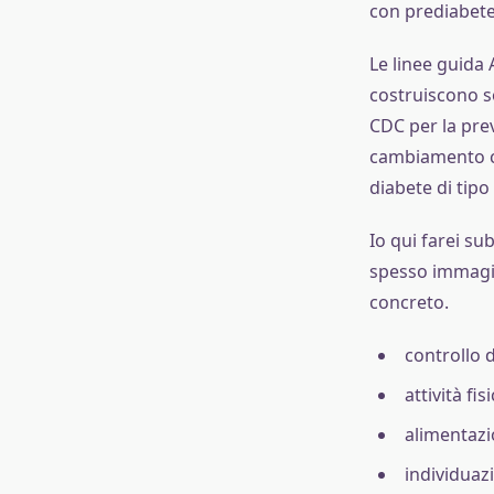
con prediabete,
Le linee guida 
costruiscono so
CDC per la prev
cambiamento co
diabete di tipo 
Io qui farei su
spesso immagina
concreto.
controllo 
attività fi
alimentazi
individuaz