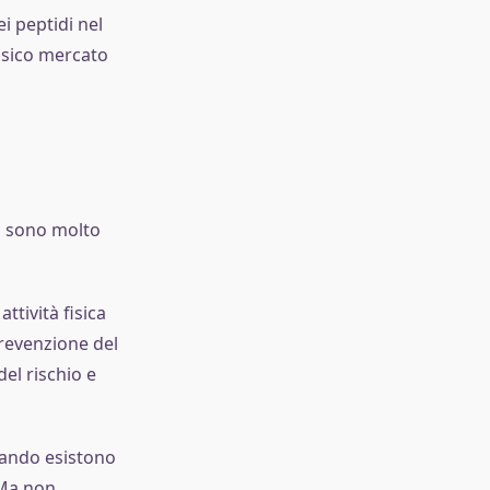
i peptidi nel
ssico mercato
li sono molto
tività fisica
prevenzione del
del rischio e
uando esistono
 Ma non