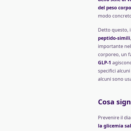
del peso corp
modo concreto i
Detto questo, i
peptido-simili
importante nel 
corporeo, un f
GLP-1
agiscono 
specifici alcun
alcuni sono usa
Cosa sign
Prevenire il dia
la glicemia sa