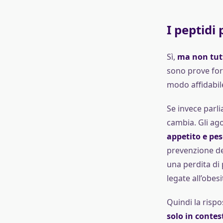
I peptidi
Sì,
ma non tutt
sono prove fort
modo affidabil
Se invece parl
cambia. Gli ag
appetito e pe
prevenzione de
una perdita di 
legate all’obesi
Quindi la rispo
solo in contes