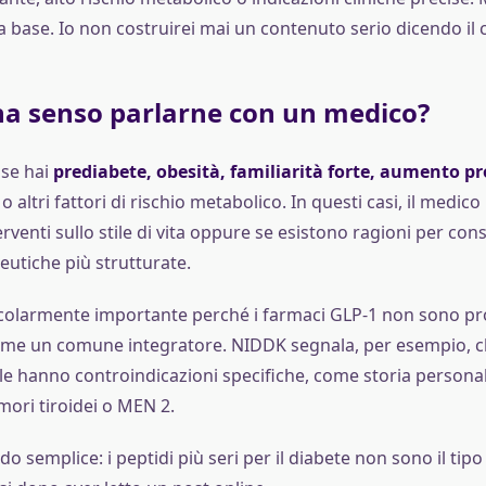
a base. Io non costruirei mai un contenuto serio dicendo il 
a senso parlarne con un medico?
 se hai
prediabete, obesità, familiarità forte, aumento p
o altri fattori di rischio metabolico. In questi casi, il medic
rventi sullo stile di vita oppure se esistono ragioni per con
eutiche più strutturate.
colarmente importante perché i farmaci GLP-1 non sono pro
ome un comune integratore. NIDDK segnala, per esempio, c
e hanno controindicazioni specifiche, come storia personale
mori tiroidei o MEN 2.
o semplice: i peptidi più seri per il diabete non sono il tip