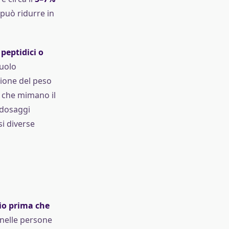
a può ridurre in
peptidici o
ruolo
tione del peso
i che mimano il
 dosaggi
si diverse
chio prima che
nelle persone