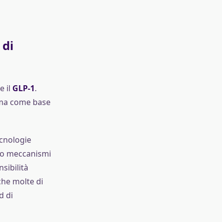
 di
e il
GLP-1
.
 ma come base
ecnologie
ono meccanismi
sibilità
che molte di
d di