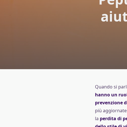
aiu
Quando si parl
hanno un ruolo
prevenzione de
più aggiornate
la
perdita di p
dello stile di v