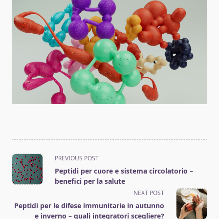
<span
PREVIOUS POST
class="nav-
Peptidi per cuore e sistema circolatorio –
subtitle
benefici per la salute
screen-
NEXT POST
reader-
Peptidi per le difese immunitarie in autunno
text">Page</span>
e inverno – quali integratori scegliere?